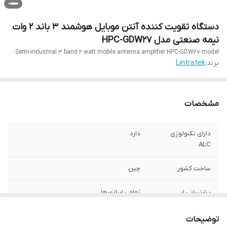
دستگاه تقویت کننده آنتن موبایل هوشمند 3 باند 2 وات
نیمه صنعتی مدل HPC-GDW27
Semi-industrial 3 band 2 watt mobile antenna amplifier HPC-GDW27 model
برند:
Lintratek
مشخصات
دارای تکنولوژی
دارد
ALC
ساخت کشور
چین
پشتیبانی از
تمامی اپراتورها
اپراتورهای
توضیحات