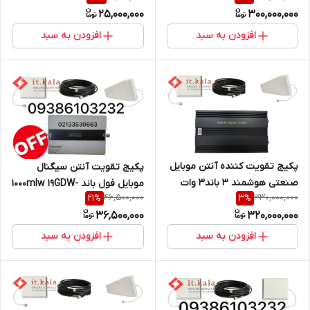
25,000,000
300,000,000
افزودن به سبد
افزودن به سبد
پکیج تقویت کننده آنتن موبایل
پکیج تقویت آنتن سیگنال
صنعتی هوشمند 3 باند3 وات
موبایل فول باند 1000mlw 19GDW-
46,500,000
330,000,000
21
%
3
%
مدل KW33F_GDW
ALCهوشمند (برون شهری) از
36,500,000
320,000,000
برند Etenda
افزودن به سبد
افزودن به سبد