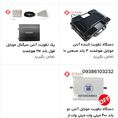
دستگاه تقویت کننده آنتن
پک تقویت آنتن سیگنال موبایل
موبایل هوشمند 3 باند صنعتی 10
فول باند 2w هوشمند
تماس بگیرید
تماس بگیرید
وات مدل HPC25F-GDW
دستگاه تقویت موبایل آنتن دو
باند 400 میلی وات میلی وات از