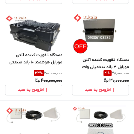
دستگاه تقویت کننده آنتن
دستگاه تقویت کننده آنتن
موبایل هوشمند 10 باند صنعتی
موبایل 3 باند 1000میلی وات
10وات مدل 35F-GDW
600,000,000
38,000,000
33
%
21
%
هوشمند مدل 19GDW_ALCاز
400,000,000
30,000,000
برند Etenda
افزودن به سبد
افزودن به سبد