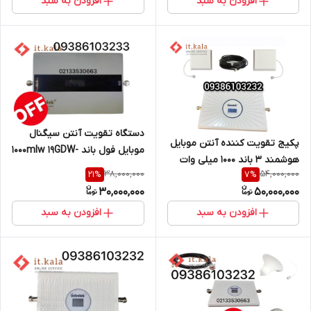
افزودن به سبد
افزودن به سبد
دستگاه تقویت آنتن سیگنال
پکیج تقویت کننده آنتن موبایل
موبایل فول باند 1000mlw 19GDW-
هوشمند 3 باند 1000 میلی وات
ALC هوشمند از برند Etenda
38,000,000
54,000,000
21
%
7
%
مدل MZ473-ALC(درون شهری)
30,000,000
50,000,000
از برند ETENDA
افزودن به سبد
افزودن به سبد