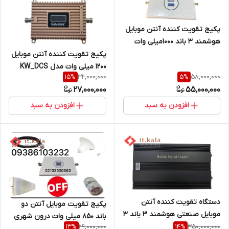
پکیج تقویت کننده آنتن موبایل
هوشمند 3 باند 1000میلی وات
MZ473-ALC (برون شهری ) از
پکیج تقویت کننده آنتن موبایل
برند ETENDA
1200 میلی وات مدل KW_DCS
32,000,000
58,000,000
15
%
5
%
(برون شهری) از برند Etenda
27,000,000
55,000,000
افزودن به سبد
افزودن به سبد
دستگاه تقویت کننده آنتن
پکیج تقویت موبایل آنتن دو
موبایل صنعتی هوشمند 3 باند 3
باند ۸۵۰ میلی وات درون شهری
وات مدل KW33F_GDW
29,000,000
350,000,000
13
%
14
%
از برند Etenda