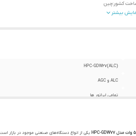
اخت کشور
:
چین
داد باند های کاری فعال
:
سه باند (2G ,3G ,4G)
مایش بیشتر
ان دستگاه (قدرت ورودی)
:
5000 میلی وات
نس بدنه
:
آلمینیوم و دارای سیستم خنک کننده
دوده پوشش دهی آنتن (In Door)
:
تا 2500 متر مربع (فلت)
دوده فرکانسی
:
Frequency 900-950 / 1800-1850 / 2000-2100 MHz
HPC-GDW27(ALC)
ALC و AGC
تمامی اپراتور ها
چین
سه باند (2G ,3G ,4G)