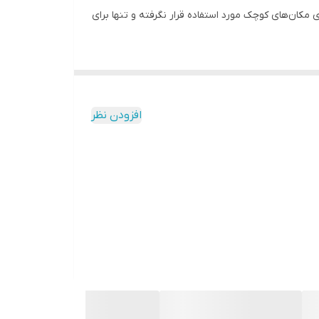
ی مکان‌های کوچک مورد استفاده قرار نگرفته و تنها برای
دستگاه تقویت کننده آنتن موبایل 3 باند صنعتی 5 وات مدل HPC-GDW77 از برند کاتراین بوده و در کشور چین، اما تحت لیسانس آلمان تولید می‌شود. این دستگاه با داشتن توان 5000 میلی
 خنک کننده است و از این رو طول عمر بالا و مقاومت بسیار
افزودن نظر
شما می‌توانید از این دستگاه برای تقویت آنتن موبایل تمامی اپراتورها مورد استفاده قرار داده و توانایی پشتیبانی از باندهای 2G ,3G ,4G را دارد. از سوی دیگر، دستگاه تقویت کننده آنتن موبایل
ت، بلکه توانایی ردیابی خودکار امواج . سیگنال‌های معیوب را دارد تا در