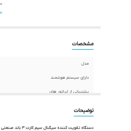
س
تع
ن
تو
ج
مح
مشخصات
مح
مدل
دارای سیستم هوشمند
پشتیبانی از اپراتور های
ساخت کشور
توضیحات
تعداد باند های کاری فعال
دستگاه تقویت کننده سیگنال سیم کارت 3 باند صنعتی 5 وات مدل HPC-GDW77