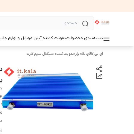
دسته‌بندی محصولات
تقویت کننده آنتن موبایل و لوازم جانب
ای تی کالای لاله زار
/
تقویت کننده سیگنال سیم کارت
باند 5
77
بر
دس
م
د
پش