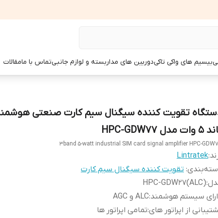
ی
بیسیم های واکی تاکی
دوربین های مداربسته و لوازم جانبی
تماس با ما
مقالات
 وات مدل HPC-GDW77
3band 5-watt industrial SIM card signal amplifier HPC-GDW
ند:
Lintratek
ته‌بندی
:
تقویت کننده سیگنال سیم کارت
دل
:
HPC-GDW27(ALC)
ارای سیستم هوشمند
:
ALC و AGC
تیبانی از اپراتور های
:
تمامی اپراتور ها