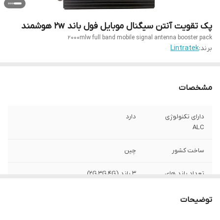
پک تقویت آنتن سیگنال موبایل فول باند 2w هوشمند
2000mlw full band mobile signal antenna booster pack
برند:
Lintratek
مشخصات
دارای تکنولوژی
دارد
ALC
ساخت کشور
چین
تعداد باند های
3 باند (2G،3G،4G)
کاری فعال
توضیحات
جنس بدنه
آلمینیوم و دارای سیستم خنک کننده