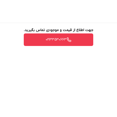
می‌بایست در صورت مشاهده هرگونه آسیب دیدگی از تحویل گرفتن آن
خودداری کنند!»در غیر اینصورت این مجموعه هیچ مسئولیتی را قبول
نخواهد کرد.
جهت اطلاع از قیمت و موجودی تماس بگیرید.
02133530663
برگشت به بالا