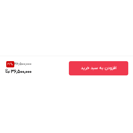
دستگاه‌های اکونومی و یا کالاهای بی نام و نشان موجود در بازار قابل
مقایسه نبوده و بهتر است آنها را با تقویت آنتن موبایل هوشمند از برند
کاتراین مقایسه نکنید. «تمامی سفارشات قبل از ارسال کاملا بررسی
می‌شود و خریداران می‌بایست در صورت مشاهده هرگونه آسیب دیدگی
از تحویل گرفتن آن خودداری کنند!»در غیر اینصورت این مجموعه هیچ
مسئولیتی را قبول نخواهد کرد.
46,500,000
21
%
افزودن به سبد خرید
36,500,000
برگشت به بالا