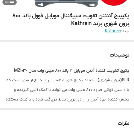
پکیییج آنننتن تقویت سییگننال موبایل فوول باند ۸۰۰
برون شهری برند Kathrein
برند:
Kathrein
توضیحات
پکیج تقویت کننده آنتن موبایل 3 باند 800 میلی وات مدل MZ103-
SLR(برون شهری)
از جمله پکیج های مناسب برای خارج از شهر است که
با داشتن توانی حدود 800 میلی وات می تواند با کمک آنتن گیرنده و
پخش کننده خود آنتن را از دورترین نقاط دریافت کرده و با کمک دستگاه
ریپیتر آنتن تقویت شده را در مناطق مورد نظر شما پخش کند.
مشخصات پکیج تقویت کننده آنتن موبایل 3 باند 800 میلی وات
نظرات
مدلMZ103-SLR(درون شهری)