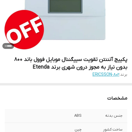
پکییج آنننتن تقویت سییگننال موبایل فوول باند 800
بدون نیاز به مجوز درون شهری برند Etenda
برند:
ERICSSON-802
مشخصات
جنس بدنه
ABS
ساخت کشور
چین