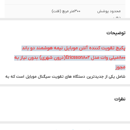
محدود پوشش
300متر مربع (فلت)
دهی
پشتیبانی از اپراتور
تمامی اپراتور ها
توضیحات
های:
پکیج تقویت کننده آنتن موبایل نیمه هوشمند دو باند
تعداد باند های
2باند (2Gتا3G)
800میلی وات مدل Ericsson802(درون شهری) بدون نیاز به
کاری فعال
مجوز
دارای سیستم
ALC
شامل یکی از جدیدترین دستگاه های تقویت سیگنال موبایل است که به
هوشمند
دلیل برخورداری از سیستم هوشمند ALC در دسته ریپیتر های هوشمند
محدوده فرکانسی :
Frequency 900-950 MHz/2100-2150
ق
رار میگیرد و میتواند در فضاهای دارای انتن ضعیف مورد استفاده قرار
نظرات
گیرد تا کیفیت تماس تلفنی شما را بهبود بخشیده و سرعت اینترنت
توان دستگاه(قدرت
۸۰۰میلی وات
ورودی)
اپراتور مورد نظر شما را افزایش دهد.
معرفی پکیج تقویت انتن موبایل هوشمند 2باند 800 میلی وات