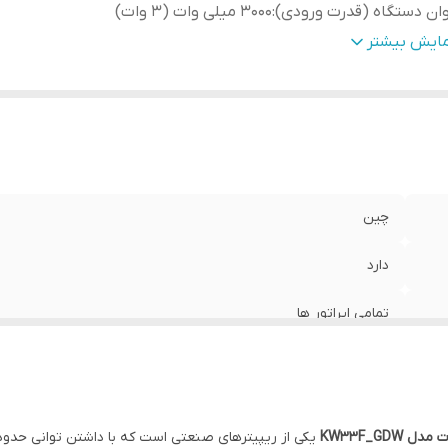
ان دستگاه (قدرت ورودی)
:
3000 میلی وات (3 وات)
داد باند های کاری فعال
:
3 باند (2G، 3G، 4G)
مایش بیشتر
دوده فرکانسی
:
2100-2150/Frequency 900-950 / 1800-1850 MHz
نس بدنه
:
آلمینیوم و دارای سیستم خنک کننده
دوده پوشش دهی آنتن (In Door)
:
1200 تا 1500 متر مربع (فلت)
چین
دارد
تمامی اپراتور ها
3000 میلی وات (3 وات)
3 باند (2G، 3G، 4G)