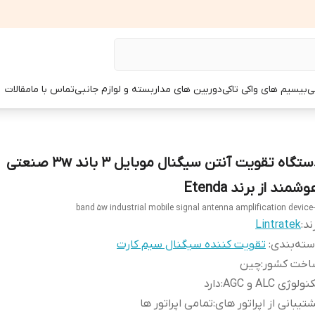
ی
بیسیم های واکی تاکی
دوربین های مداربسته و لوازم جانبی
تماس با ما
مقالات
دستگاه تقویت آنتن سیگنال موبایل 3 باند 3w صنعتی
شمند از برند Etenda
ند:
Lintratek
ته‌بندی
:
تقویت کننده سیگنال سیم کارت
اخت کشور
:
چین
ولوژی ALC و AGC
:
دارد
تیبانی از اپراتور های
:
تمامی اپراتور ها