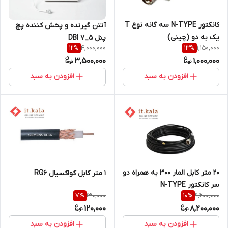
کانکتور N-TYPE سه گانه نوع T
آنتن گیرنده و پخش کننده پچ
یک به دو (چینی)
پنل 5_7 DBI
4,000,000
1,150,000
12
%
13
%
3,500,000
1,000,000
افزودن به سبد
افزودن به سبد
20 متر کابل المار 300 به همراه دو
1 متر کابل کواکسیال RG6
سر کانکتور N-TYPE
130,000
9,200,000
7
%
10
%
120,000
8,200,000
افزودن به سبد
افزودن به سبد