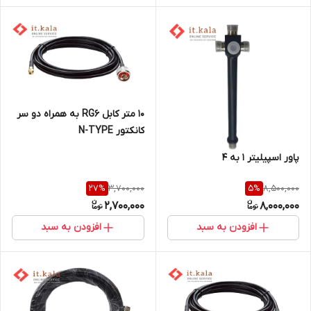
10 متر کابل RG6 به همراه دو سر
کانکتور N-TYPE
پاور اسپیلیتر 1 به 4
3,700,000
8,500,000
27
%
5
%
2,700,000
8,000,000
افزودن به سبد
افزودن به سبد