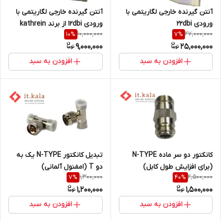
آنتن گیرنده خارجی لگاریتمی با
آنتن گیرنده خارجی لگاریتمی با
ورودی 22dbi
ورودی 12dbi از برند kathrein
10,000,000
27,000,000
10
%
7
%
9,000,000
25,000,000
افزودن به سبد
افزودن به سبد
کانکتور دو سر ماده N-TYPE
تبدیل کانکتور N-TYPE یک به
(برای افزایش طول کابل)
دو T (امفنول آلمانی)
1,300,000
2,500,000
7
%
40
%
1,200,000
1,500,000
افزودن به سبد
افزودن به سبد