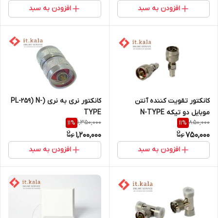
افزودن به سبد
افزودن به سبد
کانکتور تقویت کننده آنتن
کانکتور نری به نری (PL-259) N-
موبایل دو تیکه N-TYPE
TYPE
1,350,000
850,000
11
%
11
%
1,200,000
750,000
افزودن به سبد
افزودن به سبد