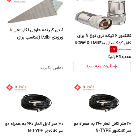
آنتن گیرنده خارجی لگاریتمی با
کانکتور 6 تیکه نری نوع N برای
ورودی 18dbi (مناسب برای
کابل کواکسیال RG213 & LMR400
اینترنت)
1,600,000
9
%
1,450,000
افزودن به سبد
تماس بگیرید
20 متر کابل المار 240 به همراه دو
30 متر کابل المار 240 به همراه دو
سر کانکتور N-TYPE
سر کانکتور N-TYPE