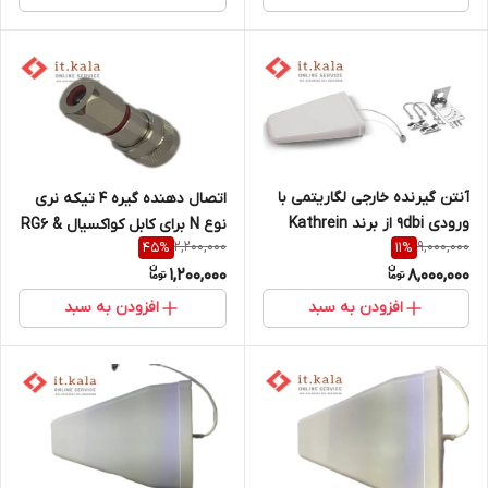
آنتن گیرنده خارجی لگاریتمی با
اتصال دهنده گیره 4 تیکه نری
ورودی 9dbi از برند Kathrein
نوع N برای کابل کواکسیال RG6 &
2,200,000
9,000,000
45
%
11
%
LMR300
1,200,000
8,000,000
افزودن به سبد
افزودن به سبد