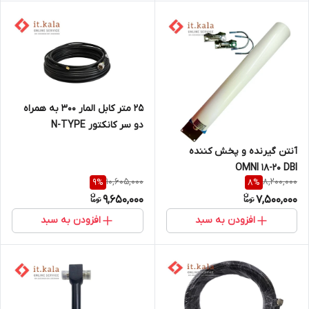
25 متر کابل المار 300 به همراه
دو سر کانکتور N-TYPE
آنتن گیرنده و پخش کننده
OMNI 18-20 DBI
10,605,000
8,200,000
9
%
8
%
9,650,000
7,500,000
افزودن به سبد
افزودن به سبد